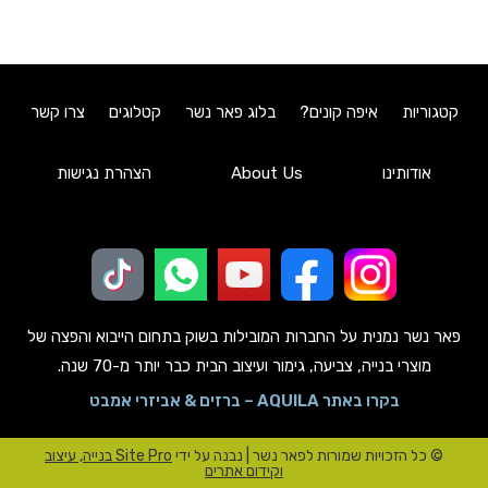
קטגוריות
איפה קונים?
בלוג פאר נשר
קטלוגים
צרו קשר
אודותינו
About Us
הצהרת נגישות
פאר נשר נמנית על החברות המובילות בשוק בתחום הייבוא והפצה של
מוצרי בנייה, צביעה, גימור ועיצוב הבית כבר יותר מ-70 שנה.
בקרו באתר AQUILA – ברזים & אביזרי אמבט
© כל הזכויות שמורות לפאר נשר | נבנה על ידי
Site Pro בנייה, עיצוב
וקידום אתרים