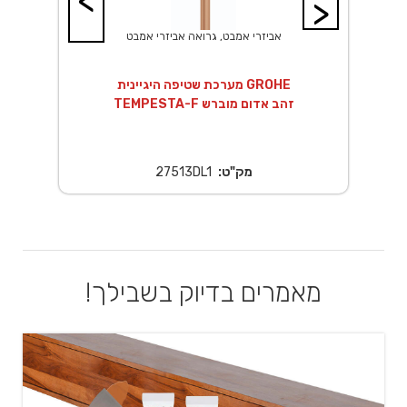
<
>
אביזרי אמבט, גרואה אביזרי אמבט
14 ס"מ
מערכת שטיפה היגיינית GROHE
TEMPESTA-F זהב אדום מוברש
מק"ט:
27513DL1
מאמרים בדיוק בשבילך!