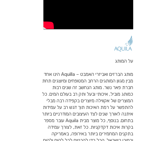
על המותג
מותג הברזים ואביזרי האמבט – Aquilla הינו אחד
מבין מגוון המותגים הרחב המטופחים ומיוצגים תחת
חברת פאר נשר. מותג הנחשב זה שנים רבות
כמותג מוביל, איכותי ובעל ותק רב בעולם המים. כל
המוצרים של אקווילה מיוצרים בקפידה רבה מבלי
להתפשר על רמת האיכות תוך דגש רב על עמידות
איתנה לאורך שנים לצד העיצובים המודרניים ביותר
בתחום. בנוסף, כל מוצר מבית Aquila עובר מספר
בקרות איכות דקדקניות. כל זאת, לצורך עמידה
בתקנים המחמירים ביותר באירופה, באמריקה
וכמובן בישראל. הכל כדי להבטיח לכל לקוח ולקוח