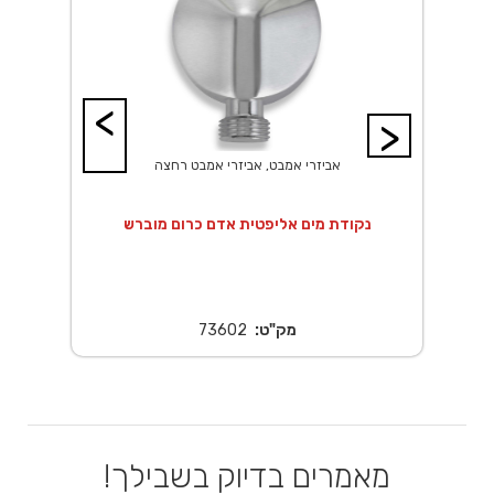
<
>
אביזרי אמבט, אביזרי אמבט רחצה
 20X20 ס"מ נירוסטה
נקודת מים אליפטית אדם כרום מוברש
נ
מק"ט:
73602
מאמרים בדיוק בשבילך!