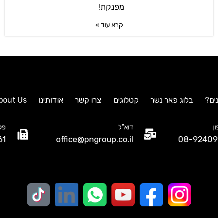
מפנקת!
קרא עוד »
ים?
בלוג פאר נשר
קטלוגים
צרו קשר
אודותינו
bout Us
ן
דוא"ל
פק
61
office@pngroup.co.il
08-92409