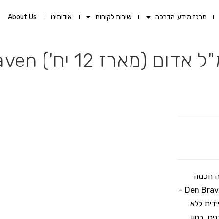
מרכז מידע והדרכה
שירות לקוחות
אודותינו
About Us
רה חכמה
ונכונה של מוצרים איכותיים! בדיוק כמו סופר 7 הייטק בתרמיל מבית Den Braven –
להדבקה מיידית ללא
יט, בטון,