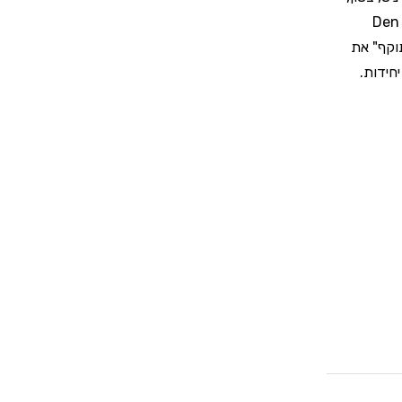
עץ, אלומניום, קרמיקה, PVC ופורמייקה. בנוסף, דבק סופר 7 הייטק של Den
"תוקף" את