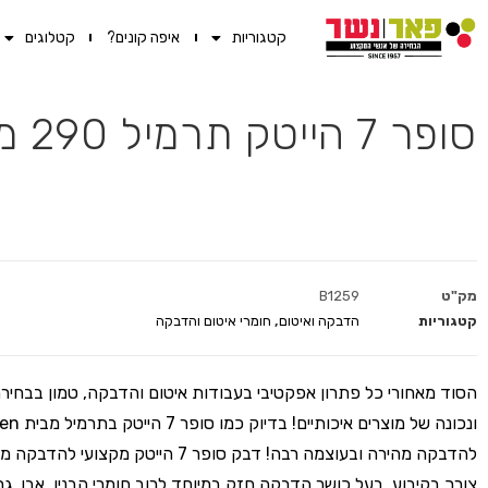
קטגוריות
איפה קונים?
קטלוגים
סופר 7 הייטק תרמיל 290 מ"ל אדום (מארז 12 יח') Den Braven
מק"ט
B1259
קטגוריות
הדבקה ואיטום
,
חומרי איטום והדבקה
הסוד מאחורי כל פתרון אפקטיבי בעבודות איטום והדבקה, טמון בבחי
להדבקה מהירה ובעוצמה רבה! דבק סופר 7 הייטק מקצועי 
צורך בקיבוע, בעל כושר הדבקה חזק במיוחד לרוב חומרי הבנין, אבן, גרנ