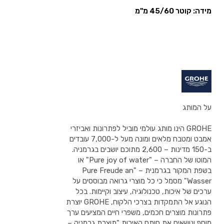
מידה: קוטר 45/60 מ"מ
על המותג
GROHE הינו מותג עולמי מוביל לפתרונות ואביזרי
אמבט ומטבח מלאים ומונה מעל ל-7,000 עובדים
ב-150 מדינות – 2,600 מתוכם יושבים בגרמניה.
המוטו של החברה – "Pure joy of water" או
בשפת המקור בגרמנית – "Pure Freude an
Wasser" מסמל כי כל מוצרי גרואה מבוססים על
ערכים של איכות, טכנולוגיה, עיצוב וקיימות. בכל
הנוגע אל התמקדות בצרכי הלקוח, GROHE יוצרת
פתרונות מוצרים חכמים, משפרי חיים המציעים ערך
מוסף ונושאים את חותם האיכות "תוצרת גרמניה –