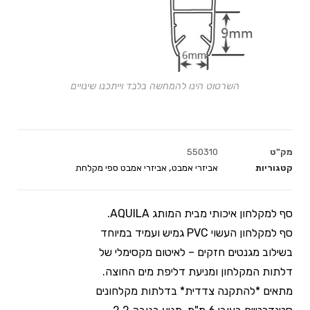
השרטוט הינו להמחשה בלבד וייתכנו שינויים
מק"ט
550310
קטגוריות
אביזרי אמבט
,
אביזרי אמבט ספי מקלחת
סף למקלחון איכותי מבית המותג AQUILA.
סף למקלחון העשוי PVC גמיש ועמיד במיוחד
בשילוב מגנטים חזקים – לאיטום מקסימלי של
דלתות המקלחון ומניעת דליפת מים החוצה.
מתאים *להתקנה צדדית* בדלתות מקלחונים