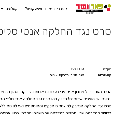
קטגוריות
איפה קונים?
קטלוגים
סרט נגד החלקה אנטי סליפ שחו
מק"ט
B50-LUM
קטגוריות
אנטי סליפ
,
הדבקה ואיטום
הסוד מאחורי כל פתרון אפקטיבי בעבודות איטום והדבקה, טמון בבחי
ונכונה של מוצרים איכותיים! בדיוק כמו סרט נגד החלקה אנטי סליפ מב
סרט נגד החלקה הנדבק למשטחים חלקים ומחוספסים ואף לפינות ללא 
בכושר ההדבקה שלו. מתאים להדבקה על משטחי מתכת, בטון, אספלט,