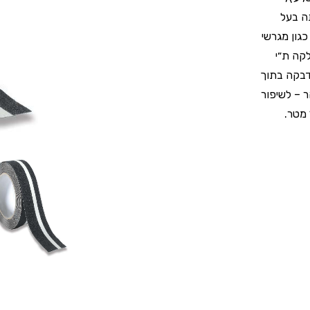
תה בעל
גון מגרשי
קה ת״י
להדבקה בתוך
ר – לשיפור