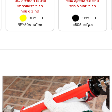
סרט נגד החלקה אנטי
סרט נגד החלקה אנטי
סליפ שחור 6 מטר
סליפ פלואורסנטי
צהוב 6 מטר
גוון:
שחור
גוון:
צהוב
מק"ט:
b506
מק"ט:
BFY506