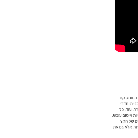
טופח ומיוצג תחת חברת פאר נשר מעל ל-20 שנה! המותג קם
נייה: חדרי
ת ועוד. כל
ת איטום עובש,
ים של הקץ
תר. אלא גם את