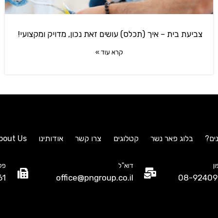
צביעת בית – איך (תכלס) עושים זאת נכון, מדויק ומקצועי!
קרא עוד »
ים?
בלוג פאר נשר
קטלוגים
צרו קשר
אודותינו
bout Us
ן
דוא"ל
פק
61
office@pngroup.co.il
08-92409