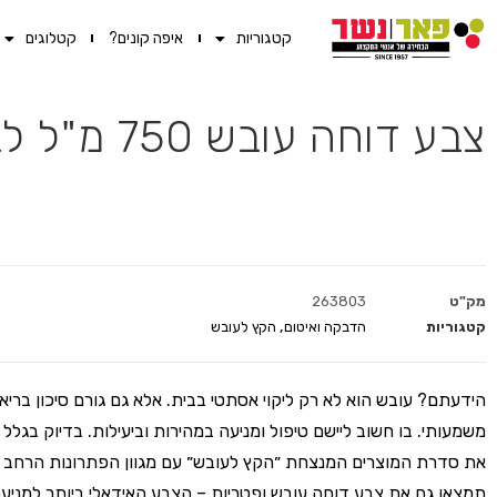
קטגוריות
איפה קונים?
קטלוגים
צבע דוחה עובש 750 מ"ל לבן מט הקץ לעובש
מק"ט
263803
קטגוריות
הדבקה ואיטום
,
הקץ לעובש
הידעתם? עובש הוא לא רק ליקוי אסתטי בבית. אלא גם גורם סיכון בריאו
משמעותי. בו חשוב ליישם טיפול ומניעה במהירות וביעילות. בדיוק בגלל 
את סדרת המוצרים המנצחת ״הקץ לעובש״ עם מגוון הפתרונות הרחב 
תמצאו גם את צבע דוחה עובש ופטריות – הצבע האידאלי ביותר למניעת