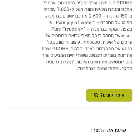
GROHE הינו מותג עולמי מוביל לפתרונות ואביזרי
אמבט ומטבח מלאים ומונה מעל ל-7,000 עובדים
ב-150 מדינות – 2,600 מתוכם יושבים בגרמניה.
המוטו של החברה – "Pure joy of water" או
בשפת המקור בגרמנית – "Pure Freude an
Wasser" מסמל כי כל מוצרי גרואה מבוססים על
ערכים של איכות, טכנולוגיה, עיצוב וקיימות. בכל
הנוגע אל התמקדות בצרכי הלקוח, GROHE יוצרת
פתרונות מוצרים חכמים, משפרי חיים המציעים ערך
מוסף ונושאים את חותם האיכות "תוצרת גרמניה –
מחקר, פיתוח ועיצוב בגרמניה״.
איפה קונים?
שתפו את המוצר: