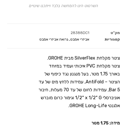
השרטוט הינו להמחשה בלבד וייתכנו שינויים
מק"ט
28388DC1
קטגוריות
אביזרי אמבט
,
גרואה אביזרי אמבט
צינור מקלחת SilverFlex מבית GROHE.
צינור מקלחת PVC איכותי ועמיד במיוחד
באורך 1.75 מטר, בעל מנגנון נגד כיפוף של
הצינור – AntiFold, עמידות ללחץ מים של עד
5 Bar, עמידות לחום של עד 70 מעלות, חיבור
אוניברסלי G ‏"1/2 x "‏1/2 וגימור כרום מוברש
אלגנטי GROHE Long-Life.
מידה: 1.75 מטר