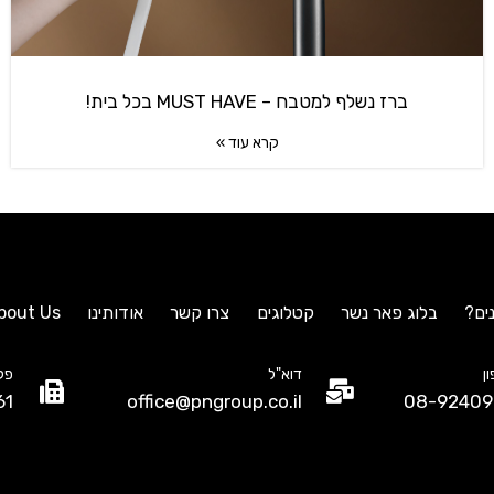
ברז נשלף למטבח – MUST HAVE בכל בית!
קרא עוד »
ים?
בלוג פאר נשר
קטלוגים
צרו קשר
אודותינו
bout Us
ן
דוא"ל
פק
61
office@pngroup.co.il
08-92409