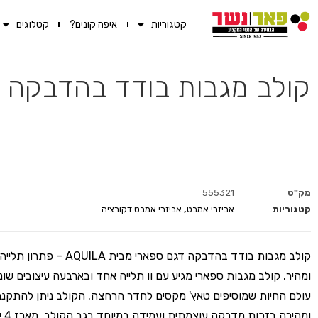
קטגוריות
איפה קונים?
קטלוגים
קולב מגבות בודד בהדבקה ספארי
מק"ט
555321
קטגוריות
אביזרי אמבט
,
אביזרי אמבט דקורציה
קולב מגבות בודד בהדבקה דגם ספארי מבית A
ומהיר. קולב מגבות ספארי מגיע עם וו תלייה אחד ובארבעה עיצובים שו
עולם החיות שמוסיפים טאץ' מקסים לחדר הרחצה. הקולב ניתן להתקנ
ומהירה בזכות מדבקה עוצמתית ועמידה במיוחד בגב הקולב. מארז 4 יחידות.