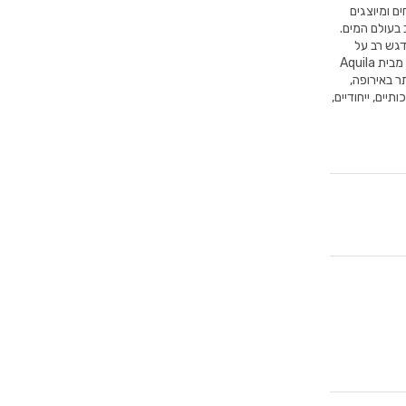
 המטופחים ומיוצגים
 בעולם המים.
דגש רב על
עמידות איתנה לאורך שנים לצד העיצובים המודרניים ביותר בתחום. בנוסף, כל מוצר מבית Aquila
ר באירופה,
יים, ייחודיים,