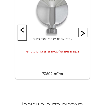
<
>
אביזרי אמבט, אביזרי אמבט רחצה
 20X20 ס"מ נירוסטה
נקודת מים אליפטית אדם כרום מוברש
נ
מק"ט:
73602