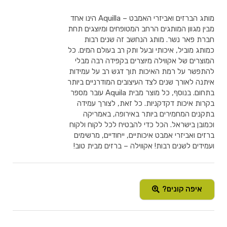
מותג הברזים ואביזרי האמבט – Aquilla הינו אחד
מבין מגוון המותגים הרחב המטופחים ומיוצגים תחת
חברת פאר נשר. מותג הנחשב זה שנים רבות
כמותג מוביל, איכותי ובעל ותק רב בעולם המים. כל
המוצרים של אקווילה מיוצרים בקפידה רבה מבלי
להתפשר על רמת האיכות תוך דגש רב על עמידות
איתנה לאורך שנים לצד העיצובים המודרניים ביותר
בתחום. בנוסף, כל מוצר מבית Aquila עובר מספר
בקרות איכות דקדקניות. כל זאת, לצורך עמידה
בתקנים המחמירים ביותר באירופה, באמריקה
וכמובן בישראל. הכל כדי להבטיח לכל לקוח ולקוח
ברזים ואביזרי אמבט איכותיים, ייחודיים, מרשימים
ועמידים לשנים רבות! אקווילה – ברזים מבית טוב!
איפה קונים?