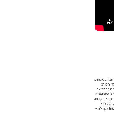
גוון המותגים הרחב המטופחים
ל ותק רב
מבלי להתפשר
רים המפוארים
 עובר מספר בקרות איכות דקדקניות.
 הכל כדי
ת! אקווילה –