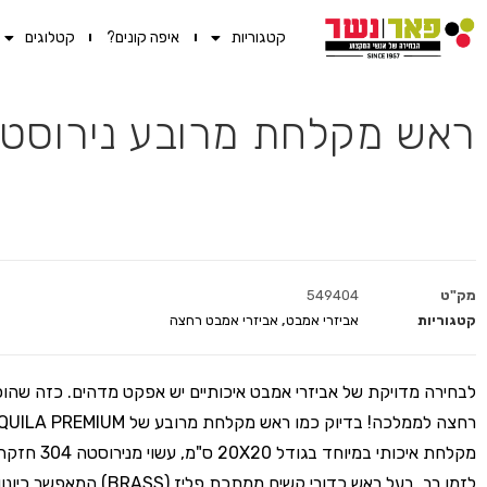
קטגוריות
איפה קונים?
קטלוגים
ראש מקלחת מרובע נירוסטה 20X20 ס״מ נויה כרום נ
מק"ט
549404
קטגוריות
אביזרי אמבט
,
אביזרי אמבט רחצה
לבחירה מדויקת של אביזרי אמבט איכותיים יש אפקט מדהים. כזה שהו
מקלחת איכותי במיוחד בגודל 0
לזמן רב, בעל ראש כדורי קשיח ממתכת פליז (ASS