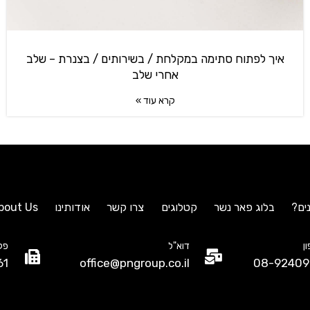
איך לפתוח סתימה במקלחת / בשירותים / בצנרת – שלב
אחרי שלב
קרא עוד »
ים?
בלוג פאר נשר
קטלוגים
צרו קשר
אודותינו
bout Us
ן
דוא"ל
פק
61
office@pngroup.co.il
08-92409