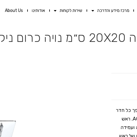
מרכז מידע והדרכה
שירות לקוחות
אודותינו
About Us
יקל
פך כל חדר
רחצה לממלכה! בדיוק כמו ראש מקלחת מרובע של AQUILA PREMIUM. ראש
20X2 ס"מ, עשוי מנירוסטה 304 חזקה ועמידה
BR) המאפשר כיונון של ראש