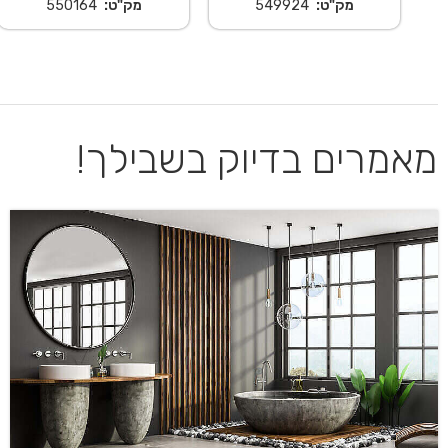
מק"ט:
549924
מק"ט:
550164
מאמרים בדיוק בשבילך!