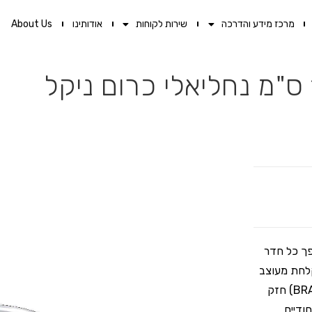
מרכז מידע והדרכה
שירות לקוחות
אודותינו
About Us
פך כל חדר
לחת מרובע של AQUILA. ראש מקלחת מעוצב
ואיכותי במיוחד בגודל 10X10 ס״מ, בעל ראש כדורי ממתכת פליז (BRASS) חזק
ודיים