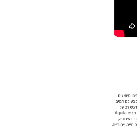
 המטופחים ומיוצגים
 בעולם המים.
דגש רב על
עמידות איתנה לאורך שנים לצד העיצובים המודרניים ביותר בתחום. בנוסף, כל מוצר מבית Aquila
ר באירופה,
יים, ייחודיים,