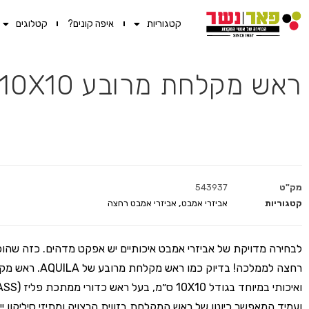
קטגוריות
איפה קונים?
קטלוגים
ראש מקלחת מרובע 10X10 ס"מ נחליאלי כרום ניקל
מק"ט
543937
קטגוריות
אביזרי אמבט
,
אביזרי אמבט רחצה
לבחירה מדויקת של אביזרי אמבט איכותיים יש אפקט מדהים. כזה שהו
רחצה לממלכה! בדיוק כמו ראש מק
ועמיד המאפשר כיונון של ראש המקלחת בזווית הרצויה ומתיזי סיליקון ייח