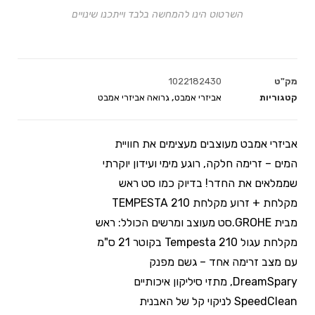
השרטוט הינו להמחשה בלבד וייתכנו שינויים
מק"ט
1022182430
קטגוריות
אביזרי אמבט
,
גרואה אביזרי אמבט
אביזרי אמבט מעוצבים מעצימים את חוויית
המים – זרימה חלקה, רוגע מימי ועידון יוקרתי
שממלאים את החדר! בדיוק כמו סט ראש
מקלחת + זרוע מקלחת TEMPESTA 210
מבית GROHE.סט מעוצב ומרשים הכולל: ראש
מקלחת עגול Tempesta 210 בקוטר 21 ס"מ
עם מצב זרימה אחד – גשם מפנק
DreamSpary, מתזי סיליקון איכותיים
SpeedClean לניקוי קל של האבנית