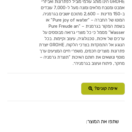
GROHE הינו מותג עולמי מוביל לפתרונות ואביזרי
אמבט ומטבח מלאים ומונה מעל ל-7,000 עובדים
ב-150 מדינות – 2,600 מתוכם יושבים בגרמניה.
המוטו של החברה – "Pure joy of water" או
בשפת המקור בגרמנית – "Pure Freude an
Wasser" מסמל כי כל מוצרי גרואה מבוססים על
ערכים של איכות, טכנולוגיה, עיצוב וקיימות. בכל
הנוגע אל התמקדות בצרכי הלקוח, GROHE יוצרת
פתרונות מוצרים חכמים, משפרי חיים המציעים ערך
מוסף ונושאים את חותם האיכות "תוצרת גרמניה –
מחקר, פיתוח ועיצוב בגרמניה״.
איפה קונים?
שתפו את המוצר: