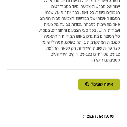
המותג פאר – מוצרים לצביעה ובניה, אחראי על
ייצור של מברשות צביעה וסיוד בסטנדרטים
הגבוהים ביותר. כל זאת, כבר יותר מ 70 שנה!
המגוון האיכותי של מברשות הצביעה מבית המותג
פאר מתאימות למבחר עבודות צביעה מקצועיות
ועבודות D.I.Y, בכל סוגי הצבעים והחומרים. בנוסף,
סל המוצרים מתעדכן באופן תמידי תוך התאמה
למגמות המתקדמות ביותר בעולם: תמהילי שיער
לצד פרוות שונות הייחודיות רק לפאר והחלפת
צבעים מסורתיים בצבעים ירוקים הידידותיים
לסביבתנו היקרה!
איפה קונים?
שתפו את המוצר: