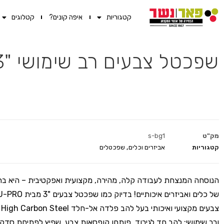
קטגוריות
איפה קונים?
קטלוגים
שפכטל צבעים רב שימושי "3 TRU-PRO
מק"ט
s-bg1
קטגוריות
אביזרים וכלים
,
שפכטלים
הנוסחה המנצחת לעבודה קלה, מהירה, מקצועית ואפקטיבית – היא בחי
צב
ורב שימושי: להב חד לגירוד, פותחן קופסאות צבע, שפיץ לפתיחת סדק