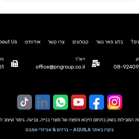
ים?
בלוג פאר נשר
קטלוגים
צרו קשר
אודותינו
bout Us
ן
דוא"ל
פק
61
office@pngroup.co.il
08-92409
מובילות בשוק בתחום הייבוא והפצה של מוצרי בנייה, צביעה, גימור ועיצוב הבית כב
בקרו באתר AQUILA – ברזים & אביזרי אמבט