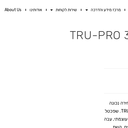
מרכז מידע והדרכה
שירות לקוחות
אודותינו
About Us
רה נכונה
של כלים ואביזרים איכותיים! בדיוק כמו שפכטל צבעים "3 מבית TRU-PRO. שפכטל
עים מקצועי ואיכותי בעל להב פלדה אל-חלד High Carbon Steel עוצמתי, עבה
ים, קשת