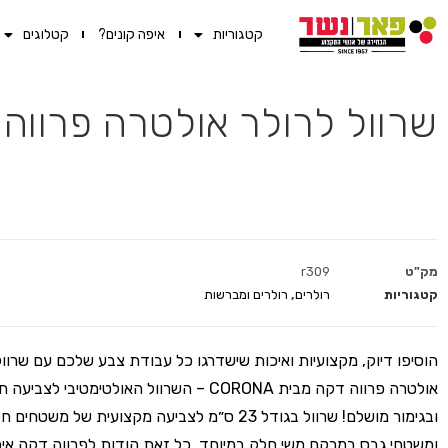
קטגוריות
איפה קונים?
קטלוגים
שרוול לרולר אולטרה פרווה דקה "9
מק"ט
r309
קטגוריות
רולרים
,
רולרים ומברשות
הוסיפו דיוק, מקצועיות ואיכות שישדרגו כל עבודת צבע שלכם עם שרוול
אולטרה פרווה דקה מבית CORONA – השרוול האולטימטיבי 
ובגימור מושלם! שרוול בגודל 23 ס״מ לצביעה מקצועית של משט
ומשטחי גבס במרקם משי חלק במיוחד. כל זאת הודות לפרווה דקה איכ