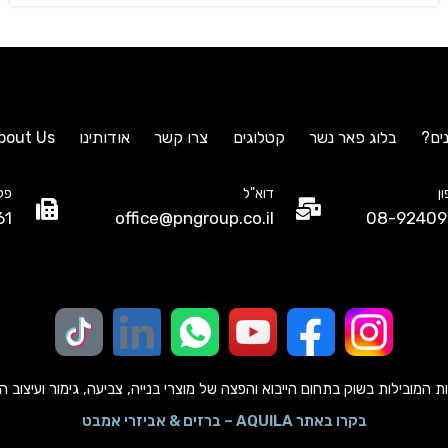
ים?
בלוג פאר נשר
קטלוגים
צרו קשר
אודותינו
bout Us
ן
דוא"ל
פק
61
office@pngroup.co.il
08-92409
מובילות בשוק בתחום הייבוא והפצה של מוצרי בנייה, צביעה, גימור ועיצוב הבית כב
בקרו באתר AQUILA – ברזים & אביזרי אמבט