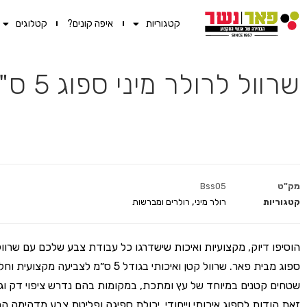
קטגוריות
איפה קונים?
קטלוגים
שרוול לרולר מיני ספוג 5 ס"מ (מארז 20 יח')
מק"ט
Bss05
קטגוריות
רולר מיני
,
רולרים ומברשות
הוסיפו דיוק, מקצועיות ואיכות שישדרגו כל עבודת צבע שלכם עם שרוול 
ספוג מבית פאר. שרוול קטן ואיכותי בגודל 5 ס״מ לצביעה מק
שטחים קטנים במיוחד של עץ ומתכת, במקומות בהם נדרש ציפוי דק וגי
זאת הודות לספוג איכותי וייחודי, יכולת ספיגה ופליטת צבע מדהימה 